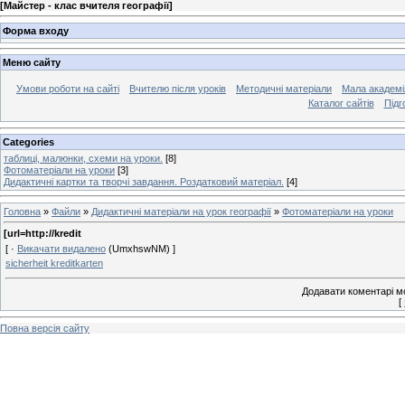
[
Майстер - клас вчителя географії
]
Форма входу
Меню сайту
Умови роботи на сайті
Вчителю після уроків
Методичні матеріали
Мала академі
Каталог сайтів
Підг
Categories
таблиці, малюнки, схеми на уроки.
[8]
Фотоматеріали на уроки
[3]
Дидактичні картки та творчі завдання. Роздатковий матеріал.
[4]
Головна
»
Файли
»
Дидактичні матеріали на урок географії
»
Фотоматеріали на уроки
[url=http://kredit
[ ·
Викачати видалено
(UmxhswNM) ]
sicherheit kreditkarten
Додавати коментарі м
[
Повна версія сайту