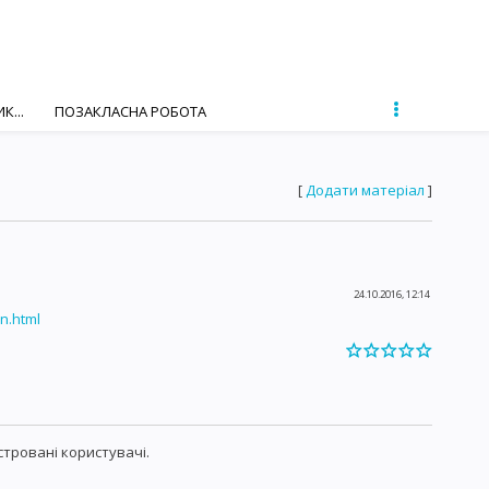
К...
ПОЗАКЛАСНА РОБОТА
[
Додати матеріал
]
24.10.2016, 12:14
en.html
тровані користувачі.