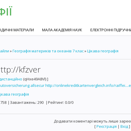
ФІЇ
ДИЧНІ МАТЕРІАЛИ
МАЛА АКАДЕМІЯ НАУК
ЕЛЕКТРОННІ ПІДРУЧНИ
айли
»
Географія материків та океанів 7 клас
»
Цікава географія
ttp://kfzver
дистанційно
(qHxe49A8Vl) ]
utoversicherung allsecur
http://onlinekreditkartenvergleich.info/raiffei....
ікава географія
758
|
Завантажень
:
290
|
Рейтинг
:
0.0
/
0
Додавати коментарі можуть лише зареєс
[
Реєстрація
|
Вхід
]